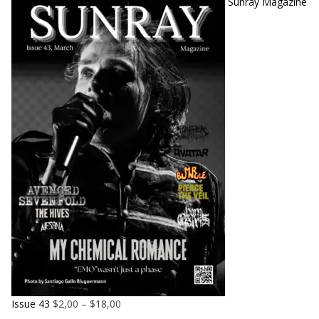
Sunray Magazine
Issue 43
$
2,00
–
$
18,00