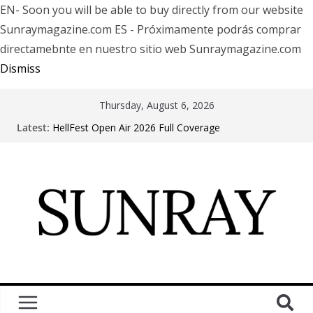
EN- Soon you will be able to buy directly from our website
Sunraymagazine.com ES - Próximamente podrás comprar
directamebnte en nuestro sitio web Sunraymagazine.com
Dismiss
Thursday, August 6, 2026
Arde La Sangre en Encuentro Club
Latest:
HellFest Open Air 2026 Full Coverage
Motionless In White in Phonix AZ
LÖRIHEN celebra los 30 años con una gran gira
internacional
Fear Factory live at Groove, Buenos Aires, celebrating
30 years of “Demanufacture”