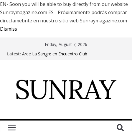
EN- Soon you will be able to buy directly from our website
Sunraymagazine.com ES - Próximamente podrás comprar
directamebnte en nuestro sitio web Sunraymagazine.com
Dismiss
Friday, August 7, 2026
Latest:
Arde La Sangre en Encuentro Club
The Pretty Reckless Are Outgrowing the Club Circuit.
Motionless In White in Phonix AZ
LÖRIHEN celebra los 30 años con una gran gira
internacional
Fear Factory live at Groove, Buenos Aires, celebrating
30 years of “Demanufacture”