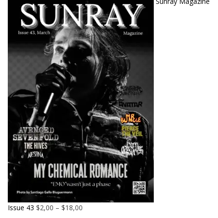
Sunray Magazine
Issue 43
$
2,00
–
$
18,00