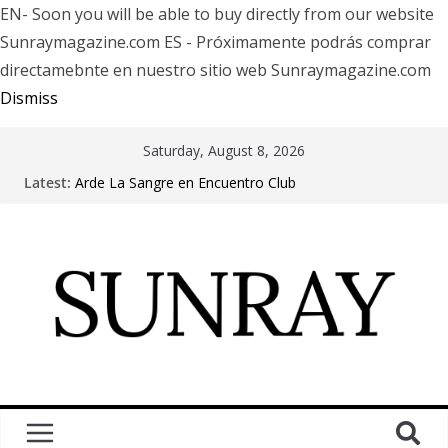
EN- Soon you will be able to buy directly from our website
Sunraymagazine.com ES - Próximamente podrás comprar
directamebnte en nuestro sitio web Sunraymagazine.com
Dismiss
Saturday, August 8, 2026
Latest:
Arde La Sangre en Encuentro Club
The Pretty Reckless Are Outgrowing the Club Circuit.
Motionless In White in Phonix AZ
LÖRIHEN celebra los 30 años con una gran gira
internacional
Fear Factory live at Groove, Buenos Aires, celebrating
30 years of “Demanufacture”