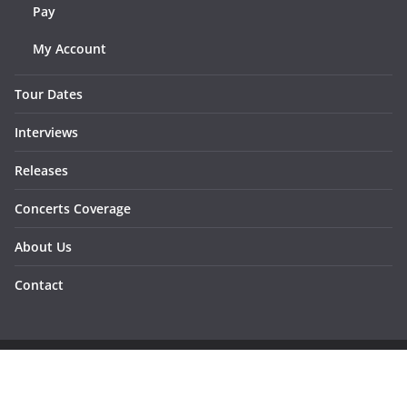
Pay
My Account
Tour Dates
Interviews
Releases
Concerts Coverage
About Us
Contact
Copyright © 2026
Sunraymagazine
. All rights reserved.
Developed by
Dementesrojas Publicidad