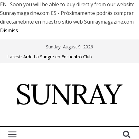
EN- Soon you will be able to buy directly from our website
Sunraymagazine.com ES - Próximamente podrás comprar
directamebnte en nuestro sitio web Sunraymagazine.com
Dismiss
Sunday, August 9, 2026
Latest:
Arde La Sangre en Encuentro Club
The Pretty Reckless Are Outgrowing the Club Circuit.
Motionless In White in Phonix AZ
LÖRIHEN celebra los 30 años con una gran gira
internacional
Fear Factory live at Groove, Buenos Aires, celebrating
30 years of “Demanufacture”