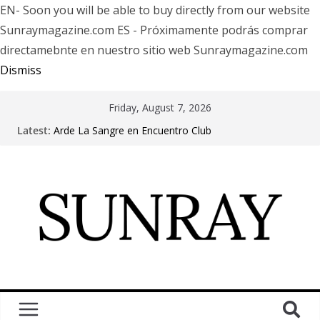
EN- Soon you will be able to buy directly from our website
Sunraymagazine.com ES - Próximamente podrás comprar
directamebnte en nuestro sitio web Sunraymagazine.com
Dismiss
Friday, August 7, 2026
Latest:
Arde La Sangre en Encuentro Club
The Pretty Reckless Are Outgrowing the Club Circuit.
Motionless In White in Phonix AZ
LÖRIHEN celebra los 30 años con una gran gira
internacional
Fear Factory live at Groove, Buenos Aires, celebrating
30 years of “Demanufacture”