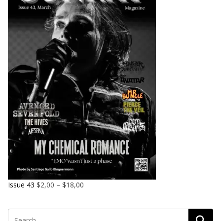
Issue 43
$
2,00
–
$
18,00