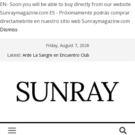
EN- Soon you will be able to buy directly from our website
Sunraymagazine.com ES - Próximamente podrás comprar
directamebnte en nuestro sitio web Sunraymagazine.com
Dismiss
Friday, August 7, 2026
Latest:
Arde La Sangre en Encuentro Club
The Pretty Reckless Are Outgrowing the Club Circuit.
Motionless In White in Phonix AZ
LÖRIHEN celebra los 30 años con una gran gira
internacional
Fear Factory live at Groove, Buenos Aires, celebrating
30 years of “Demanufacture”