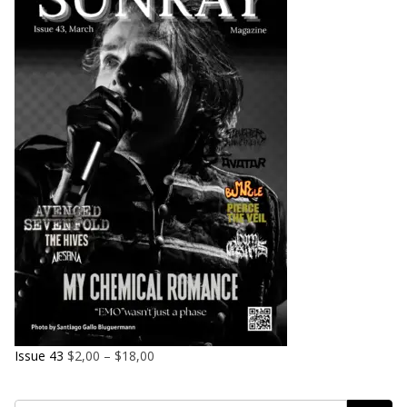
Issue 43
$
2,00
–
$
18,00