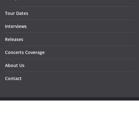
Tour Dates
Interviews
Releases
Concerts Coverage
About Us
Contact
Copyright © 2026
Sunraymagazine
. All rights reserved.
Developed by
Dementesrojas Publicidad
.