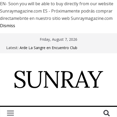
EN- Soon you will be able to buy directly from our website
Sunraymagazine.com ES - Próximamente podrás comprar
directamebnte en nuestro sitio web Sunraymagazine.com
Dismiss
Friday, August 7, 2026
Latest:
Arde La Sangre en Encuentro Club
The Pretty Reckless Are Outgrowing the Club Circuit.
Motionless In White in Phonix AZ
LÖRIHEN celebra los 30 años con una gran gira
internacional
Fear Factory live at Groove, Buenos Aires, celebrating
30 years of “Demanufacture”