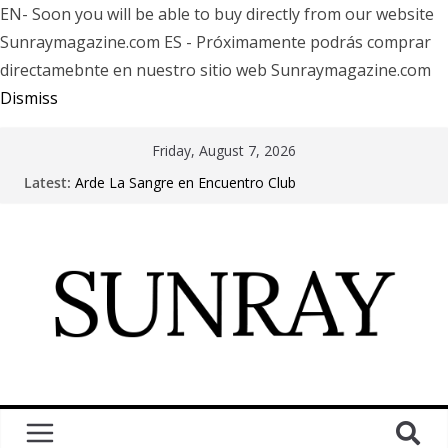
EN- Soon you will be able to buy directly from our website
Sunraymagazine.com ES - Próximamente podrás comprar
directamebnte en nuestro sitio web Sunraymagazine.com
Dismiss
Friday, August 7, 2026
Latest:
Arde La Sangre en Encuentro Club
The Pretty Reckless Are Outgrowing the Club Circuit.
Motionless In White in Phonix AZ
LÖRIHEN celebra los 30 años con una gran gira
internacional
Fear Factory live at Groove, Buenos Aires, celebrating
30 years of “Demanufacture”