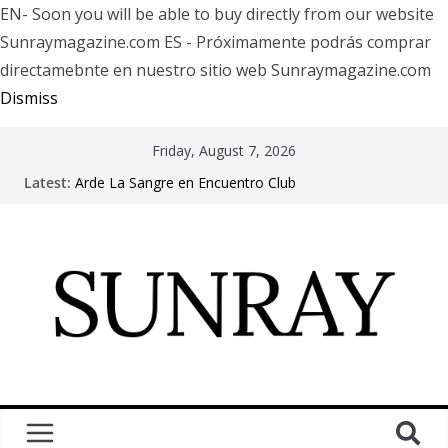
EN- Soon you will be able to buy directly from our website
Sunraymagazine.com ES - Próximamente podrás comprar
directamebnte en nuestro sitio web Sunraymagazine.com
Dismiss
Friday, August 7, 2026
Latest:
Arde La Sangre en Encuentro Club
The Pretty Reckless Are Outgrowing the Club Circuit.
Motionless In White in Phonix AZ
LÖRIHEN celebra los 30 años con una gran gira
internacional
Fear Factory live at Groove, Buenos Aires, celebrating
30 years of “Demanufacture”