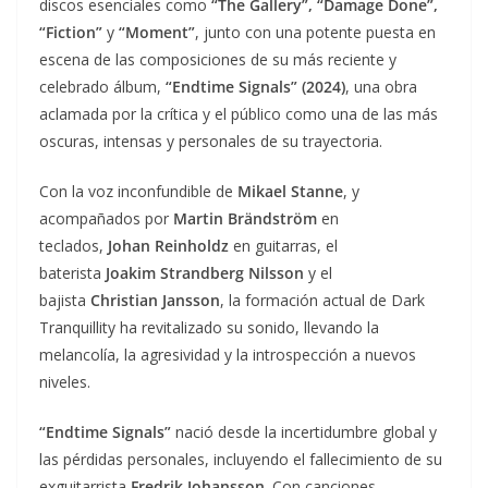
discos esenciales como
“The Gallery”, “Damage Done”,
“Fiction”
y
“Moment”
, junto con una potente puesta en
escena de las composiciones de su más reciente y
celebrado álbum,
“Endtime Signals” (2024)
, una obra
aclamada por la crítica y el público como una de las más
oscuras, intensas y personales de su trayectoria.
Con la voz inconfundible de
Mikael Stanne
, y
acompañados por
Martin Brändström
en
teclados,
Johan Reinholdz
en guitarras, el
baterista
Joakim Strandberg Nilsson
y el
bajista
Christian Jansson
, la formación actual de Dark
Tranquillity ha revitalizado su sonido, llevando la
melancolía, la agresividad y la introspección a nuevos
niveles.
“Endtime Signals”
nació desde la incertidumbre global y
las pérdidas personales, incluyendo el fallecimiento de su
exguitarrista
Fredrik Johansson
. Con canciones