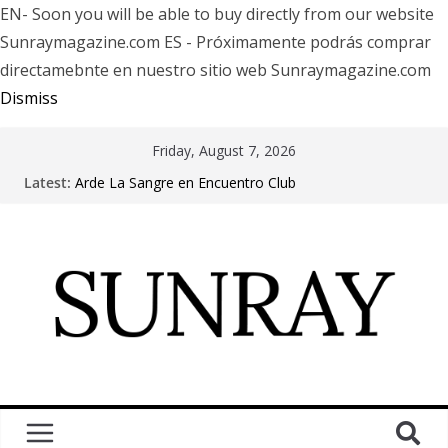
EN- Soon you will be able to buy directly from our website
Sunraymagazine.com ES - Próximamente podrás comprar
directamebnte en nuestro sitio web Sunraymagazine.com
Dismiss
Friday, August 7, 2026
Latest:
Arde La Sangre en Encuentro Club
The Pretty Reckless Are Outgrowing the Club Circuit.
Motionless In White in Phonix AZ
LÖRIHEN celebra los 30 años con una gran gira
internacional
Fear Factory live at Groove, Buenos Aires, celebrating
30 years of “Demanufacture”