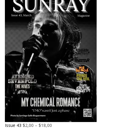
Issue 43
$
2,00
–
$
18,00