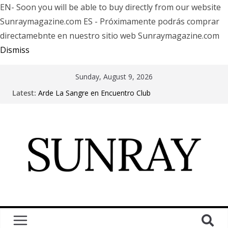
EN- Soon you will be able to buy directly from our website
Sunraymagazine.com ES - Próximamente podrás comprar
directamebnte en nuestro sitio web Sunraymagazine.com
Dismiss
Sunday, August 9, 2026
Latest:
Arde La Sangre en Encuentro Club
The Pretty Reckless Are Outgrowing the Club Circuit.
Motionless In White in Phonix AZ
LÖRIHEN celebra los 30 años con una gran gira
internacional
Fear Factory live at Groove, Buenos Aires, celebrating
30 years of “Demanufacture”